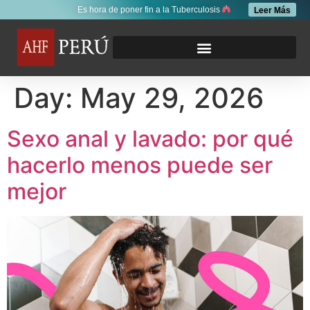
Es hora de poner fin a la Tuberculosis
Leer Más
Day:
May 29, 2026
Sexo anal y lavado: por qué
hacerlo menos puede ser
mejor