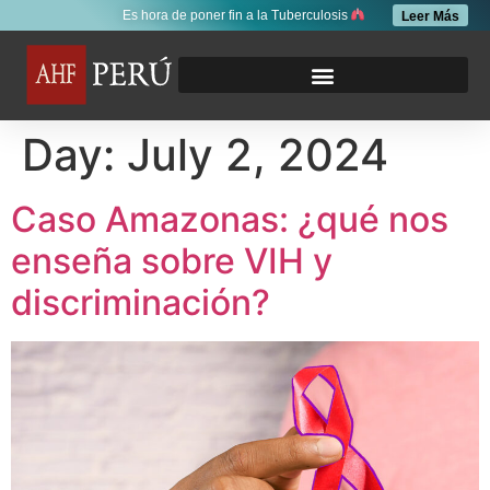
Es hora de poner fin a la Tuberculosis
Leer Más
Day:
July 2, 2024
Caso Amazonas: ¿qué nos
enseña sobre VIH y
discriminación?