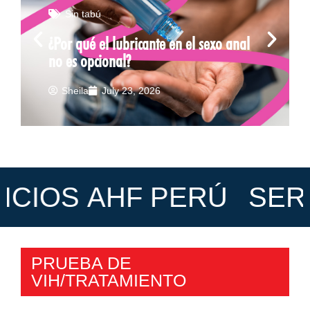
Sin tabú
¿Por qué el lubricante en el sexo anal
no es opcional?
Sheila
July 23, 2026
IOS AHF PERÚ
SERVIC
PRUEBA DE
VIH/TRATAMIENTO